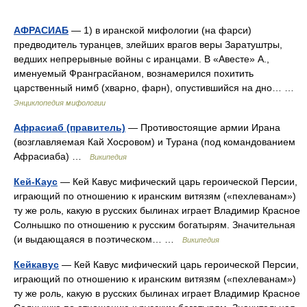
АФРАСИАБ
— 1) в иранской мифологии (на фарси)
предводитель туранцев, злейших врагов веры Заратуштры,
ведших непрерывные войны с иранцами. В «Авесте» А.,
именуемый Франграсйаном, вознамерился похитить
царственный нимб (хварно, фарн), опустившийся на дно… …
Энциклопедия мифологии
Афрасиаб (правитель)
— Противостоящие армии Ирана
(возглавляемая Кай Хосровом) и Турана (под командованием
Афрасиаба) …
Википедия
Кей-Каус
— Кей Кавус мифический царь героической Персии,
играющий по отношению к иранским витязям («пехлеванам»)
ту же роль, какую в русских былинах играет Владимир Красное
Солнышко по отношению к русским богатырям. Значительная
(и выдающаяся в поэтическом… …
Википедия
Кейкавус
— Кей Кавус мифический царь героической Персии,
играющий по отношению к иранским витязям («пехлеванам»)
ту же роль, какую в русских былинах играет Владимир Красное