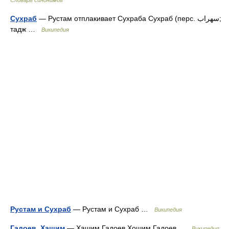
Словарь синонимов
Сухраб
— Рустам отплакивает Сухраба Сухраб (перс. سهراب‎;
тадж …
Википедия
Рустам и Сухраб
— Рустам и Сухраб …
Википедия
Гадоев, Хашим
— Хашим Гадоев Ҳошим Гадоев …
Википедия